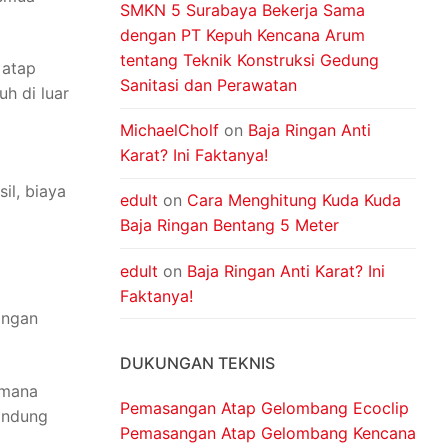
SMKN 5 Surabaya Bekerja Sama
dengan PT Kepuh Kencana Arum
tentang Teknik Konstruksi Gedung
 atap
Sanitasi dan Perawatan
h di luar
MichaelCholf
on
Baja Ringan Anti
Karat? Ini Faktanya!
il, biaya
edult
on
Cara Menghitung Kuda Kuda
Baja Ringan Bentang 5 Meter
edult
on
Baja Ringan Anti Karat? Ini
Faktanya!
ingan
DUKUNGAN TEKNIS
imana
Pemasangan Atap Gelombang Ecoclip
indung
Pemasangan Atap Gelombang Kencana