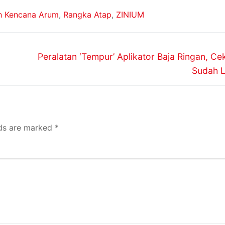
h Kencana Arum
,
Rangka Atap
,
ZINIUM
n
Peralatan ‘Tempur’ Aplikator Baja Ringan, C
Sudah 
lds are marked
*