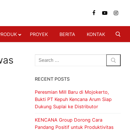
PRODUK
PROYEK
BERITA
KONTAK
NGAN
was
FON & DINDING
RECENT POSTS
 BAJA RINGAN
 BERAT
Peresmian Mill Baru di Mojokerto,
SI BAJA RINGAN
Bukti PT Kepuh Kencana Arum Siap
Dukung Suplai ke Distributor
ON
DECKING
KENCANA Group Dorong Cara
Pandang Positif untuk Produktivitas