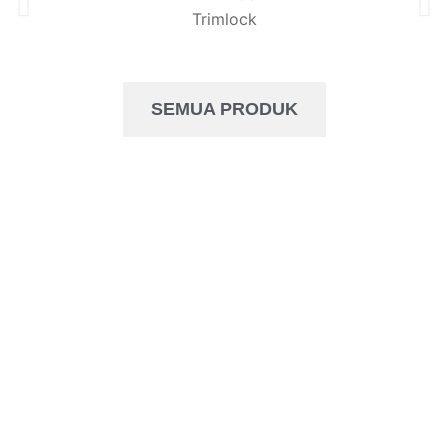
Trimlock
SEMUA PRODUK
PROYEK
Aplikasi produk yang dapat digunakan dalam
konstruksi bangunan