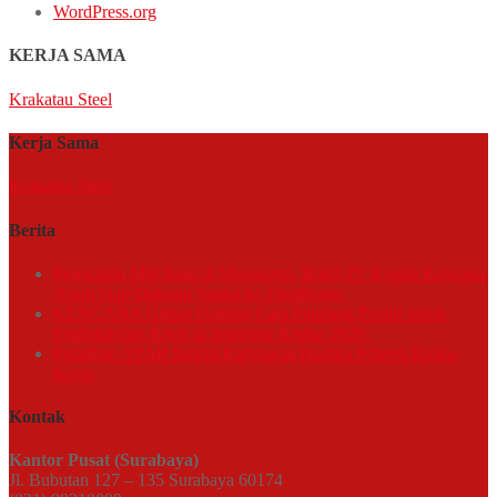
WordPress.org
KERJA SAMA
Krakatau Steel
Kerja Sama
Krakatau Steel
Berita
Peresmian Mill Baru di Mojokerto, Bukti PT Kepuh Kencana
Arum Siap Dukung Suplai ke Distributor
KENCANA Group Dorong Cara Pandang Positif untuk
Produktivitas Kerja di Semester Kedua 2026
Pelatihan APAR Bekali Karyawan Hadapi Potensi Risiko
Kerja
Kontak
Kantor Pusat (Surabaya)
Jl. Bubutan 127 – 135 Surabaya 60174