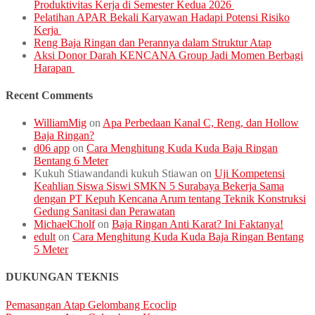
Produktivitas Kerja di Semester Kedua 2026
Pelatihan APAR Bekali Karyawan Hadapi Potensi Risiko
Kerja
Reng Baja Ringan dan Perannya dalam Struktur Atap
Aksi Donor Darah KENCANA Group Jadi Momen Berbagi
Harapan
Recent Comments
WilliamMig
on
Apa Perbedaan Kanal C, Reng, dan Hollow
Baja Ringan?
d06 app
on
Cara Menghitung Kuda Kuda Baja Ringan
Bentang 6 Meter
Kukuh Stiawandandi kukuh Stiawan
on
Uji Kompetensi
Keahlian Siswa Siswi SMKN 5 Surabaya Bekerja Sama
dengan PT Kepuh Kencana Arum tentang Teknik Konstruksi
Gedung Sanitasi dan Perawatan
MichaelCholf
on
Baja Ringan Anti Karat? Ini Faktanya!
edult
on
Cara Menghitung Kuda Kuda Baja Ringan Bentang
5 Meter
DUKUNGAN TEKNIS
Pemasangan Atap Gelombang Ecoclip