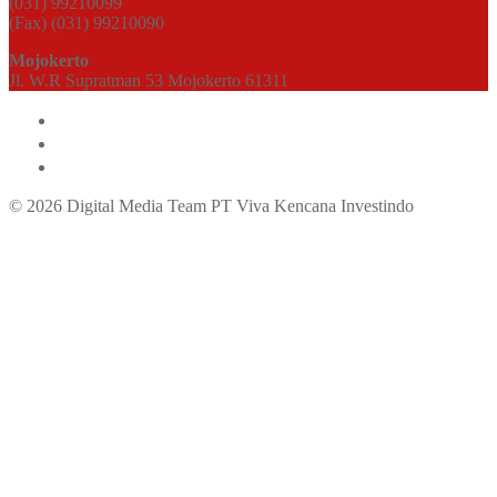
(031) 99210099
(Fax) (031) 99210090
Mojokerto
Jl. W.R Supratman 53 Mojokerto 61311
© 2026 Digital Media Team PT Viva Kencana Investindo