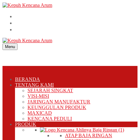
Skip
Menu
Close
to
content
Menu
Menu
BERANDA
TENTANG KAMI
SEJARAH SINGKAT
VISI-MISI
JARINGAN MANUFAKTUR
KEUNGGULAN PRODUK
MAXICAD
KENCANA PEDULI
PRODUK
ATAP BAJA RINGAN