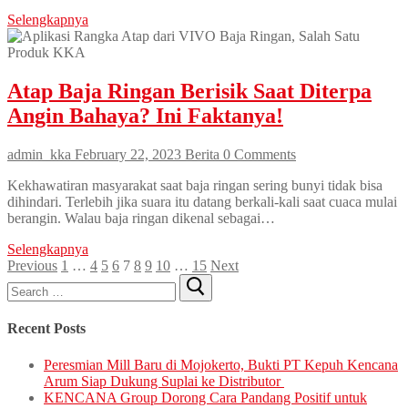
Selengkapnya
Atap Baja Ringan Berisik Saat Diterpa
Angin Bahaya? Ini Faktanya!
admin_kka
February 22, 2023
Berita
0 Comments
Kekhawatiran masyarakat saat baja ringan sering bunyi tidak bisa
dihindari. Terlebih jika suara itu datang berkali-kali saat cuaca mulai
berangin. Walau baja ringan dikenal sebagai…
Selengkapnya
Posts
Previous
1
…
4
5
6
7
8
9
10
…
15
Next
Search
pagination
for:
Recent Posts
Peresmian Mill Baru di Mojokerto, Bukti PT Kepuh Kencana
Arum Siap Dukung Suplai ke Distributor
KENCANA Group Dorong Cara Pandang Positif untuk