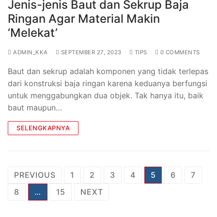
Jenis-jenis Baut dan Sekrup Baja
Ringan Agar Material Makin
‘Melekat’
ADMIN_KKA
SEPTEMBER 27, 2023
TIPS
0 COMMENTS
Baut dan sekrup adalah komponen yang tidak terlepas
dari konstruksi baja ringan karena keduanya berfungsi
untuk menggabungkan dua objek. Tak hanya itu, baik
baut maupun…
SELENGKAPNYA
PREVIOUS
1
2
3
4
5
6
7
8
…
15
NEXT