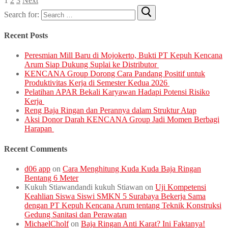
1
2
3
Next
Search for:
Recent Posts
Peresmian Mill Baru di Mojokerto, Bukti PT Kepuh Kencana
Arum Siap Dukung Suplai ke Distributor
KENCANA Group Dorong Cara Pandang Positif untuk
Produktivitas Kerja di Semester Kedua 2026
Pelatihan APAR Bekali Karyawan Hadapi Potensi Risiko
Kerja
Reng Baja Ringan dan Perannya dalam Struktur Atap
Aksi Donor Darah KENCANA Group Jadi Momen Berbagi
Harapan
Recent Comments
d06 app
on
Cara Menghitung Kuda Kuda Baja Ringan
Bentang 6 Meter
Kukuh Stiawandandi kukuh Stiawan
on
Uji Kompetensi
Keahlian Siswa Siswi SMKN 5 Surabaya Bekerja Sama
dengan PT Kepuh Kencana Arum tentang Teknik Konstruksi
Gedung Sanitasi dan Perawatan
MichaelCholf
on
Baja Ringan Anti Karat? Ini Faktanya!