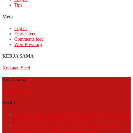
Tips
Meta
Log in
Entries feed
Comments feed
WordPress.org
KERJA SAMA
Krakatau Steel
Kerja Sama
Krakatau Steel
Berita
Peresmian Mill Baru di Mojokerto, Bukti PT Kepuh Kencana
Arum Siap Dukung Suplai ke Distributor
KENCANA Group Dorong Cara Pandang Positif untuk
Produktivitas Kerja di Semester Kedua 2026