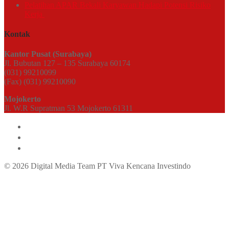
Pelatihan APAR Bekali Karyawan Hadapi Potensi Risiko
Kerja
Kontak
Kantor Pusat (Surabaya)
Jl. Bubutan 127 – 135 Surabaya 60174
(031) 99210099
(Fax) (031) 99210090
Mojokerto
Jl. W.R Supratman 53 Mojokerto 61311
© 2026 Digital Media Team PT Viva Kencana Investindo