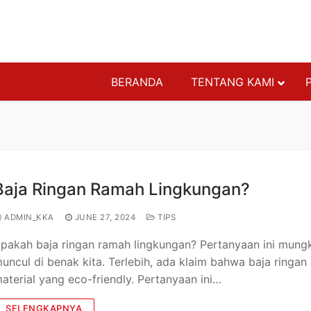
BERANDA
TENTANG KAMI
ATAP BAJA RI
GENTENG
PENUTUP PLA
Baja Ringan Ramah Lingkungan?
RANGKA ATAP
RANGKA BAJA
ADMIN_KKA
JUNE 27, 2024
TIPS
RANGKA PARTI
pakah baja ringan ramah lingkungan? Pertanyaan ini mungk
RANGKA PLAF
uncul di benak kita. Terlebih, ada klaim bahwa baja ringan
STRUKTURAL 
aterial yang eco-friendly. Pertanyaan ini…
AKSESORIS
SELENGKAPNYA