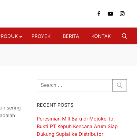
PRODUK
PROYEK
BERITA
KONTAK
NGAN
FON & DINDING
 BAJA RINGAN
 BERAT
SI BAJA RINGAN
RECENT POSTS
in sering
ON
 adalah
Peresmian Mill Baru di Mojokerto,
DECKING
Bukti PT Kepuh Kencana Arum Siap
Dukung Suplai ke Distributor