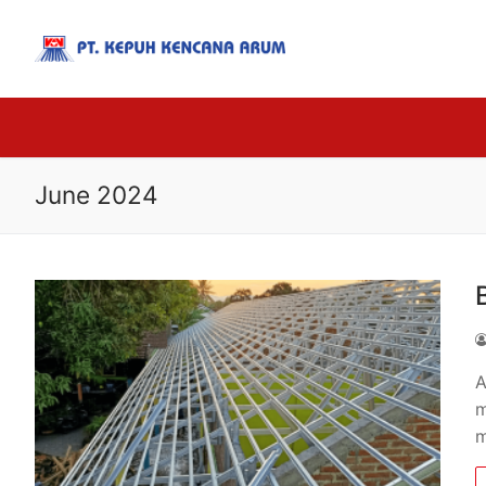
June 2024
A
m
m