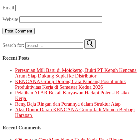
Email
Website
Search for:
Recent Posts
Peresmian Mill Baru di Mojokerto, Bukti PT Kepuh Kencana
Arum Siap Dukung Suplai ke Distributor
KENCANA Group Dorong Cara Pandang Positif untuk
Produktivitas Kerja di Semester Kedua 2026
Pelatihan APAR Bekali Karyawan Hadapi Potensi Risiko
Kerja
Reng Baja Ringan dan Perannya dalam Struktur Atap
Aksi Donor Darah KENCANA Group Jadi Momen Berbagi
Harapan
Recent Comments
d06 app
on
Cara Menghitung Kuda Kuda Baja Ringan