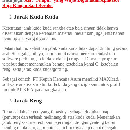
Baca juga:
Alat ‘Tempur’ yang Wajib Digunakan Aplikator
Baja Ringan Saat Beraksi
Jarak Kuda Kuda
Ketentuan jarak kuda kuda rangka atap baja ringan tidak hanya
disesuaikan dengan ketebalan material, melainkan juga jenis bahan
penutup apa yang digunakan.
Dalam hal ini, ketentuan jarak kuda kuda tidak dapat dihitung secara
asal. Sebagai gantinya, pabrikan biasanya merekomendasikan
software perhitungan kuda kuda baja ringan. Di mana program
tersebut dapat menentukan berapa ketebalan kanal C, ketebalan
reng, serta jarak kuda kuda/gording.
Sebagai contoh, PT Kepuh Kencana Arum memiliki MAXIcad,
software analisa struktur kuda kuda yang diciptakan untuk profil
produk PT KKA pada rangka atap.
Jarak Reng
Reng adalah elemen yang fungsinya sebagai dudukan atap
(penutup) dan terletak melintang di atas kuda kuda. Menentukan
jarak reng saat memadukan baja ringan dengan genteng beton
penting dilakukan, agar potensi ambruknya atap dapat dicegah.