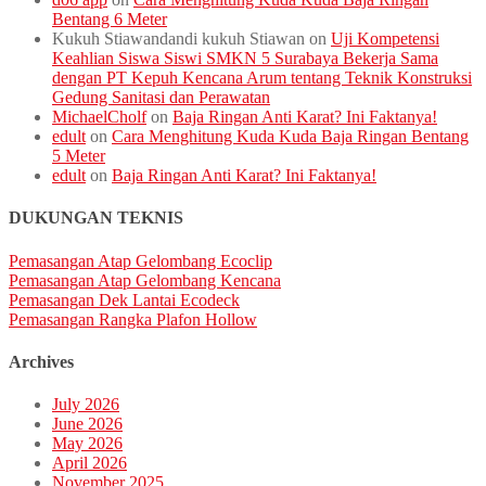
Bentang 6 Meter
Kukuh Stiawandandi kukuh Stiawan
on
Uji Kompetensi
Keahlian Siswa Siswi SMKN 5 Surabaya Bekerja Sama
dengan PT Kepuh Kencana Arum tentang Teknik Konstruksi
Gedung Sanitasi dan Perawatan
MichaelCholf
on
Baja Ringan Anti Karat? Ini Faktanya!
edult
on
Cara Menghitung Kuda Kuda Baja Ringan Bentang
5 Meter
edult
on
Baja Ringan Anti Karat? Ini Faktanya!
DUKUNGAN TEKNIS
Pemasangan Atap Gelombang Ecoclip
Pemasangan Atap Gelombang Kencana
Pemasangan Dek Lantai Ecodeck
Pemasangan Rangka Plafon Hollow
Archives
July 2026
June 2026
May 2026
April 2026
November 2025