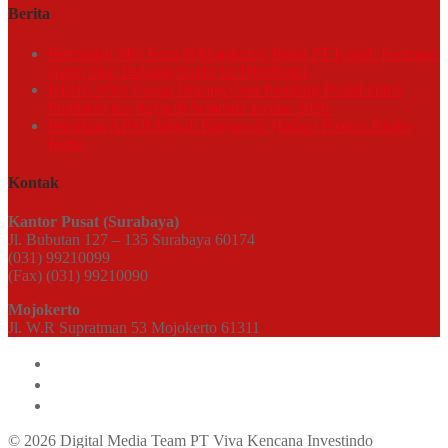
Berita
Peresmian Mill Baru di Mojokerto, Bukti PT Kepuh Kencana
Arum Siap Dukung Suplai ke Distributor
KENCANA Group Dorong Cara Pandang Positif untuk
Produktivitas Kerja di Semester Kedua 2026
Pelatihan APAR Bekali Karyawan Hadapi Potensi Risiko
Kerja
Kontak
Kantor Pusat (Surabaya)
Jl. Bubutan 127 – 135 Surabaya 60174
(031) 99210099
(Fax) (031) 99210090
Mojokerto
Jl. W.R Supratman 53 Mojokerto 61311
© 2026 Digital Media Team PT Viva Kencana Investindo