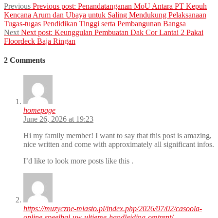
Previous
Previous post:
Penandatanganan MoU Antara PT Kepuh
Kencana Arum dan Ubaya untuk Saling Mendukung Pelaksanaan
Tugas-tugas Pendidikan Tinggi serta Pembangunan Bangsa
Next
Next post:
Keunggulan Pembuatan Dak Cor Lantai 2 Pakai
Floordeck Baja Ringan
2 Comments
homepage
June 26, 2026 at 19:23
Hi my family member! I want to say that this post is amazing,
nice written and come with approximately all significant infos.
I’d like to look more posts like this .
https://muzyczne-miasto.pl/index.php/2026/07/02/casoola-
online-speelhal-uw-ultieme-handleiding-omtrent/