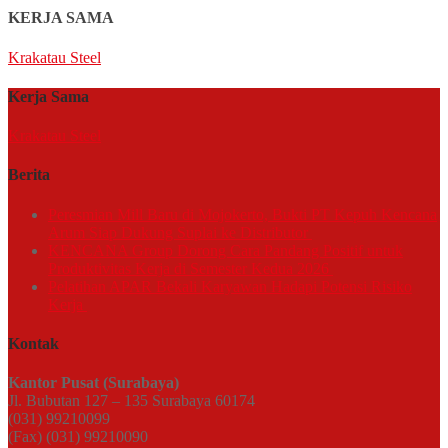
KERJA SAMA
Krakatau Steel
Kerja Sama
Krakatau Steel
Berita
Peresmian Mill Baru di Mojokerto, Bukti PT Kepuh Kencana
Arum Siap Dukung Suplai ke Distributor
KENCANA Group Dorong Cara Pandang Positif untuk
Produktivitas Kerja di Semester Kedua 2026
Pelatihan APAR Bekali Karyawan Hadapi Potensi Risiko
Kerja
Kontak
Kantor Pusat (Surabaya)
Jl. Bubutan 127 – 135 Surabaya 60174
(031) 99210099
(Fax) (031) 99210090