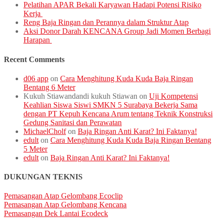
Pelatihan APAR Bekali Karyawan Hadapi Potensi Risiko
Kerja
Reng Baja Ringan dan Perannya dalam Struktur Atap
Aksi Donor Darah KENCANA Group Jadi Momen Berbagi
Harapan
Recent Comments
d06 app
on
Cara Menghitung Kuda Kuda Baja Ringan
Bentang 6 Meter
Kukuh Stiawandandi kukuh Stiawan
on
Uji Kompetensi
Keahlian Siswa Siswi SMKN 5 Surabaya Bekerja Sama
dengan PT Kepuh Kencana Arum tentang Teknik Konstruksi
Gedung Sanitasi dan Perawatan
MichaelCholf
on
Baja Ringan Anti Karat? Ini Faktanya!
edult
on
Cara Menghitung Kuda Kuda Baja Ringan Bentang
5 Meter
edult
on
Baja Ringan Anti Karat? Ini Faktanya!
DUKUNGAN TEKNIS
Pemasangan Atap Gelombang Ecoclip
Pemasangan Atap Gelombang Kencana
Pemasangan Dek Lantai Ecodeck