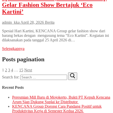
Gelar Fashion Show Bertajuk ‘Eco
Kartini’
admin_kka
April 28, 2026
Berita
Spesial Hari Kartini, KENCANA Group gelar fashion show dari
barang bekas dengan mengusung tema “Eco Kartini”. Kegiatan ini
dilaksanakan pada tanggal 25 April 2026 di…
Selengkapnya
Posts pagination
1
2
3
4
…
15
Next
Search for:
Recent Posts
Peresmian Mill Baru di Mojokerto, Bukti PT Kepuh Kencana
Arum Siap Dukung Suplai ke Distributor
KENCANA Group Dorong Cara Pandang Positif untuk
Produktivitas Kerja di Semester Kedua 2026