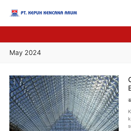
May 2024
K
k
s