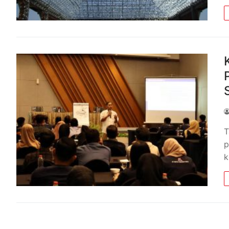
T
p
k