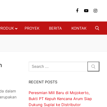
PRODUK
PROYEK
BERITA
KONTAK
NGAN
FON & DINDING
n
 BAJA RINGAN
 BERAT
SI BAJA RINGAN
RECENT POSTS
ON
ada dalam
Peresmian Mill Baru di Mojokerto,
DECKING
merupakan
Bukti PT Kepuh Kencana Arum Siap
Dukung Suplai ke Distributor