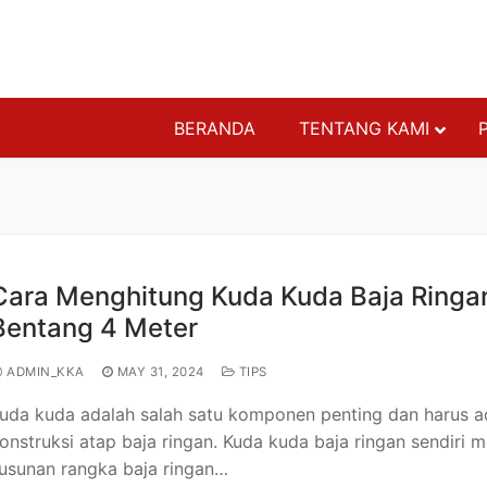
BERANDA
TENTANG KAMI
ATAP BAJA RI
GENTENG
PENUTUP PLA
Cara Menghitung Kuda Kuda Baja Ringa
RANGKA ATAP
Bentang 4 Meter
RANGKA BAJA
RANGKA PARTI
ADMIN_KKA
MAY 31, 2024
TIPS
RANGKA PLAF
uda kuda adalah salah satu komponen penting dan harus 
STRUKTURAL 
onstruksi atap baja ringan. Kuda kuda baja ringan sendiri 
AKSESORIS
usunan rangka baja ringan…