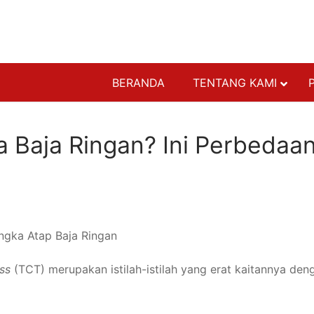
BERANDA
TENTANG KAMI
ATAP BAJA RI
 Baja Ringan? Ini Perbedaa
GENTENG
PENUTUP PLA
RANGKA ATAP
RANGKA BAJA
RANGKA PARTI
RANGKA PLAF
ss
(TCT) merupakan istilah-istilah yang erat kaitannya den
STRUKTURAL 
AKSESORIS