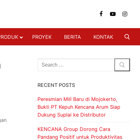
PRODUK
PROYEK
BERITA
KONTAK
NGAN
n
FON & DINDING
RECENT POSTS
 BAJA RINGAN
 BERAT
Peresmian Mill Baru di Mojokerto,
SI BAJA RINGAN
Bukti PT Kepuh Kencana Arum Siap
Dukung Suplai ke Distributor
ON
gan
DECKING
KENCANA Group Dorong Cara
Pandang Positif untuk Produktivitas