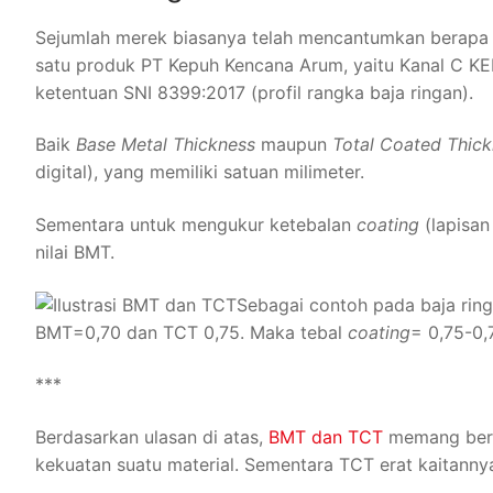
Sejumlah merek biasanya telah mencantumkan berapa 
satu produk PT Kepuh Kencana Arum, yaitu Kanal C K
ketentuan SNI 8399:2017 (profil rangka baja ringan).
Baik
Base Metal Thickness
maupun
Total Coated Thic
digital), yang memiliki satuan milimeter.
Sementara untuk mengukur ketebalan
coating
(lapisan
nilai BMT.
Sebagai contoh pada baja rin
BMT=0,70 dan TCT 0,75. Maka tebal
coating
= 0,75-0,
***
Berdasarkan ulasan di atas,
BMT dan TCT
memang berb
kekuatan suatu material. Sementara TCT erat kaitanny