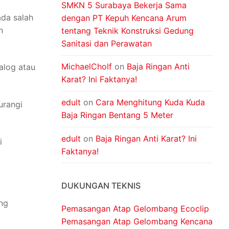
SMKN 5 Surabaya Bekerja Sama
da salah
dengan PT Kepuh Kencana Arum
n
tentang Teknik Konstruksi Gedung
Sanitasi dan Perawatan
MichaelCholf
on
Baja Ringan Anti
alog atau
Karat? Ini Faktanya!
edult
on
Cara Menghitung Kuda Kuda
urangi
Baja Ringan Bentang 5 Meter
edult
on
Baja Ringan Anti Karat? Ini
i
Faktanya!
DUKUNGAN TEKNIS
ng
Pemasangan Atap Gelombang Ecoclip
Pemasangan Atap Gelombang Kencana