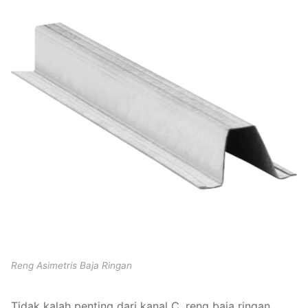
Reng Asimetris Baja Ringan
Tidak kalah penting dari kanal C, reng baja ringan