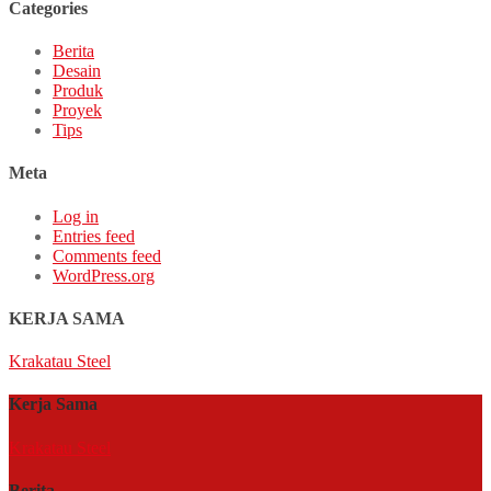
Categories
Berita
Desain
Produk
Proyek
Tips
Meta
Log in
Entries feed
Comments feed
WordPress.org
KERJA SAMA
Krakatau Steel
Kerja Sama
Krakatau Steel
Berita