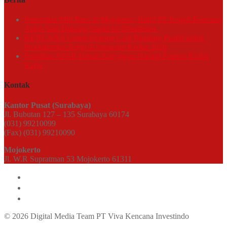
Peresmian Mill Baru di Mojokerto, Bukti PT Kepuh Kencana
Arum Siap Dukung Suplai ke Distributor
KENCANA Group Dorong Cara Pandang Positif untuk
Produktivitas Kerja di Semester Kedua 2026
Pelatihan APAR Bekali Karyawan Hadapi Potensi Risiko
Kerja
Kontak
Kantor Pusat (Surabaya)
Jl. Bubutan 127 – 135 Surabaya 60174
(031) 99210099
(Fax) (031) 99210090
Mojokerto
Jl. W.R Supratman 53 Mojokerto 61311
© 2026 Digital Media Team PT Viva Kencana Investindo