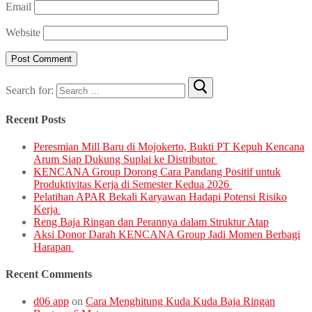
Email
Website
Search for:
Recent Posts
Peresmian Mill Baru di Mojokerto, Bukti PT Kepuh Kencana
Arum Siap Dukung Suplai ke Distributor
KENCANA Group Dorong Cara Pandang Positif untuk
Produktivitas Kerja di Semester Kedua 2026
Pelatihan APAR Bekali Karyawan Hadapi Potensi Risiko
Kerja
Reng Baja Ringan dan Perannya dalam Struktur Atap
Aksi Donor Darah KENCANA Group Jadi Momen Berbagi
Harapan
Recent Comments
d06 app
on
Cara Menghitung Kuda Kuda Baja Ringan