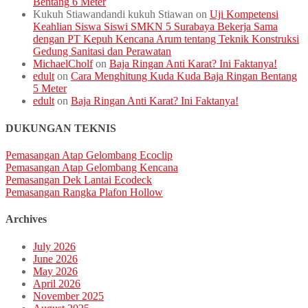
Bentang 6 Meter
Kukuh Stiawandandi kukuh Stiawan
on
Uji Kompetensi
Keahlian Siswa Siswi SMKN 5 Surabaya Bekerja Sama
dengan PT Kepuh Kencana Arum tentang Teknik Konstruksi
Gedung Sanitasi dan Perawatan
MichaelCholf
on
Baja Ringan Anti Karat? Ini Faktanya!
edult
on
Cara Menghitung Kuda Kuda Baja Ringan Bentang
5 Meter
edult
on
Baja Ringan Anti Karat? Ini Faktanya!
DUKUNGAN TEKNIS
Pemasangan Atap Gelombang Ecoclip
Pemasangan Atap Gelombang Kencana
Pemasangan Dek Lantai Ecodeck
Pemasangan Rangka Plafon Hollow
Archives
July 2026
June 2026
May 2026
April 2026
November 2025