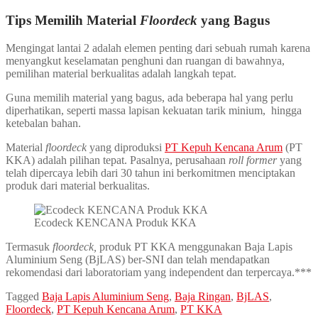
Tips Memilih Material
Floordeck
yang Bagus
Mengingat lantai 2 adalah elemen penting dari sebuah rumah karena
menyangkut keselamatan penghuni dan ruangan di bawahnya,
pemilihan material berkualitas adalah langkah tepat.
Guna memilih material yang bagus, ada beberapa hal yang perlu
diperhatikan, seperti massa lapisan kekuatan tarik minium, hingga
ketebalan bahan.
Material
floordeck
yang diproduksi
PT Kepuh Kencana Arum
(PT
KKA) adalah pilihan tepat. Pasalnya, perusahaan
roll former
yang
telah dipercaya lebih dari 30 tahun ini berkomitmen menciptakan
produk dari material berkualitas.
Ecodeck KENCANA Produk KKA
Termasuk
floordeck,
produk PT KKA menggunakan Baja Lapis
Aluminium Seng (BjLAS) ber-SNI dan telah mendapatkan
rekomendasi dari laboratoriam yang independent dan terpercaya.***
Tagged
Baja Lapis Aluminium Seng
,
Baja Ringan
,
BjLAS
,
Floordeck
,
PT Kepuh Kencana Arum
,
PT KKA