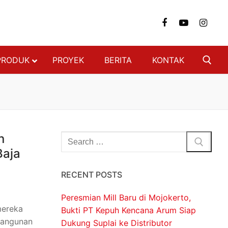
PRODUK
PROYEK
BERITA
KONTAK
NGAN
FON & DINDING
n
 BAJA RINGAN
Baja
 BERAT
SI BAJA RINGAN
RECENT POSTS
ON
Peresmian Mill Baru di Mojokerto,
DECKING
mereka
Bukti PT Kepuh Kencana Arum Siap
bangunan
Dukung Suplai ke Distributor