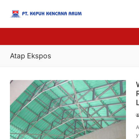
Atap Ekspos
A
y