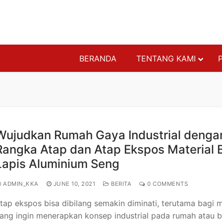
BERANDA
TENTANG KAMI
ATAP BAJA RI
GENTENG
PENUTUP PLA
Wujudkan Rumah Gaya Industrial denga
RANGKA ATAP
Rangka Atap dan Atap Ekspos Material 
RANGKA BAJA
Lapis Aluminium Seng
RANGKA PARTI
RANGKA PLAF
ADMIN_KKA
JUNE 10, 2021
BERITA
0 COMMENTS
STRUKTURAL 
tap ekspos bisa dibilang semakin diminati, terutama bagi 
AKSESORIS
ang ingin menerapkan konsep industrial pada rumah atau 