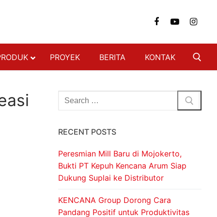
PRODUK
PROYEK
BERITA
KONTAK
NGAN
easi
FON & DINDING
RECENT POSTS
 BAJA RINGAN
 BERAT
Peresmian Mill Baru di Mojokerto,
SI BAJA RINGAN
Bukti PT Kepuh Kencana Arum Siap
Dukung Suplai ke Distributor
ON
DECKING
KENCANA Group Dorong Cara
Pandang Positif untuk Produktivitas