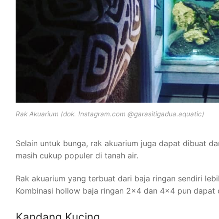
Rak Akuarium (dok. Instagram.com @garasitigadua.aquatic)
Selain untuk bunga, rak akuarium juga dapat dibuat dari
masih cukup populer di tanah air.
Rak akuarium yang terbuat dari baja ringan sendiri leb
Kombinasi hollow baja ringan 2×4 dan 4×4 pun dapat d
Kandang Kucing