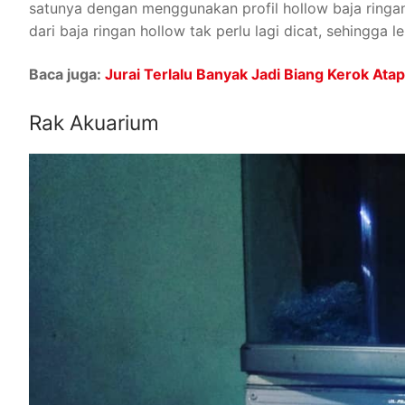
satunya dengan menggunakan profil hollow baja ringa
dari baja ringan hollow tak perlu lagi dicat, sehingga
Baca juga:
Jurai Terlalu Banyak Jadi Biang Kerok At
Rak Akuarium