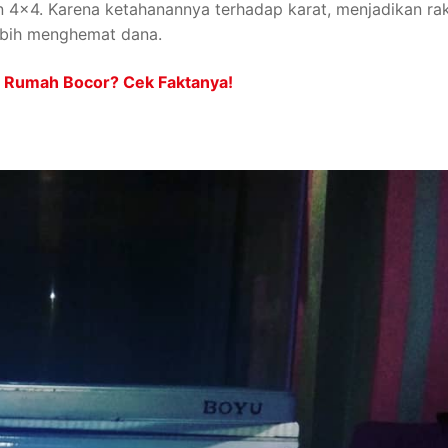
n 4×4. Karena ketahanannya terhadap karat, menjadikan ra
 lebih menghemat dana.
ap Rumah Bocor? Cek Faktanya!