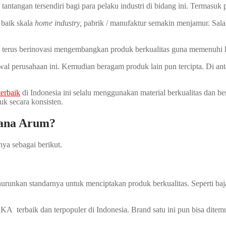
ntangan tersendiri bagi para pelaku industri di bidang ini. Termasuk 
, baik skala
home industry,
pabrik / manufaktur semakin menjamur. Sa
A terus berinovasi mengembangkan produk berkualitas guna memenuhi 
l perusahaan ini. Kemudian beragam produk lain pun tercipta. Di antar
terbaik
di Indonesia ini selalu menggunakan material berkualitas dan be
k secara konsisten.
cana Arum?
ya sebagai berikut.
urunkan standarnya untuk menciptakan produk berkualitas. Seperti baj
A terbaik dan terpopuler di Indonesia. Brand satu ini pun bisa ditemu