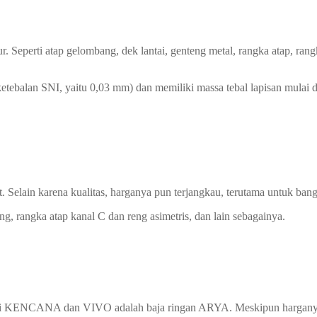
perti atap gelombang, dek lantai, genteng metal, rangka atap, rangka p
 ketebalan SNI, yaitu 0,03 mm) dan memiliki massa tebal lapisan mul
 Selain karena kualitas, harganya pun terjangkau, terutama untuk ban
ng, rangka atap kanal C dan reng asimetris, dan lain sebagainya.
rti KENCANA dan VIVO adalah baja ringan ARYA. Meskipun harganya le