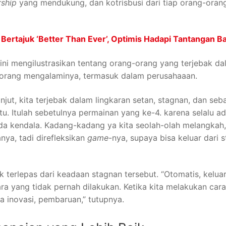
rship
yang mendukung, dan kotrisbusi dari tiap orang-oran
rtajuk ‘Better Than Ever’, Optimis Hadapi Tantangan Ba
ni mengilustrasikan tentang orang-orang yang terjebak da
seorang mengalaminya, termasuk dalam perusahaaan.
anjut, kita terjebak dalam lingkaran setan, stagnan, dan seb
tu. Itulah sebetulnya permainan yang ke-4. karena selalu a
da kendala. Kadang-kadang ya kita seolah-olah melangkah,
nya, tadi direfleksikan
game
-nya, supaya bisa keluar dari s
k terlepas dari keadaan stagnan tersebut. “Otomatis, keluar
ara yang tidak pernah dilakukan. Ketika kita melakukan car
a inovasi, pembaruan,” tutupnya.