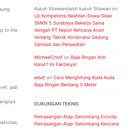
Kukuh Stiawandandi kukuh Stiawan
on
gsung
Uji Kompetensi Keahlian Siswa Siswi
SMKN 5 Surabaya Bekerja Sama
ep to the
dengan PT Kepuh Kencana Arum
tentang Teknik Konstruksi Gedung
Sanitasi dan Perawatan
MichaelCholf
on
Baja Ringan Anti
Karat? Ini Faktanya!
a
edult
on
Cara Menghitung Kuda Kuda
Baja Ringan Bentang 5 Meter
vel
‘, jadi
dangnya
DUKUNGAN TEKNIS
Pemasangan Atap Gelombang Ecoclip
eativitas,
Pemasangan Atap Gelombang Kencana