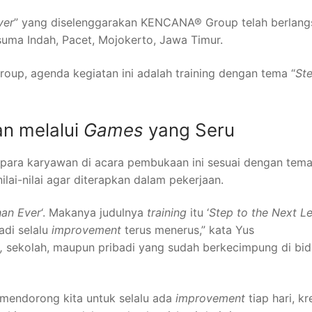
ver
” yang diselenggarakan KENCANA® Group telah berlan
suma Indah, Pacet, Mojokerto, Jawa Timur.
p, agenda kegiatan ini adalah training dengan tema “
S
t
an melalui
Games
yang Seru
h para karyawan di acara pembukaan ini sesuai dengan tem
ai-nilai agar diterapkan dalam pekerjaan.
han
E
ver
‘. Makanya judulnya
training
itu ‘
S
tep to the
N
ext
L
e
Jadi selalu
i
m
provement
terus menerus,” kata Yus
e,
sekolah, maupun pribadi yang sudah berkecimpung di bi
a mendorong kita untuk selalu ada
improvement
tiap hari, kr