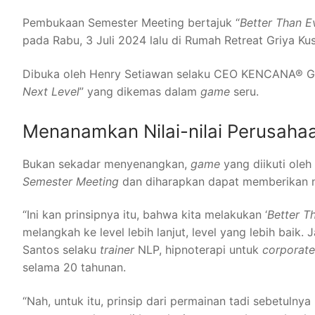
Pembukaan Semester Meeting bertajuk “
Better Than E
pada Rabu, 3 Juli 2024 lalu di Rumah Retreat Griya Ku
Dibuka oleh Henry Setiawan selaku CEO KENCANA® Grou
N
ext
L
evel
” yang dikemas dalam
game
seru.
Menanamkan Nilai-nilai Perusaha
Bukan sekadar menyenangkan,
game
yang diikuti ole
Semester Meeting
dan diharapkan dapat memberikan nil
“Ini kan prinsipnya itu, bahwa kita melakukan ‘
B
etter
T
melangkah ke level lebih lanjut, level yang lebih baik. 
Santos selaku
trainer
NLP, hipnoterapi untuk
corporat
selama 20 tahunan.
“Nah, untuk itu, prinsip dari permainan tadi sebetulny