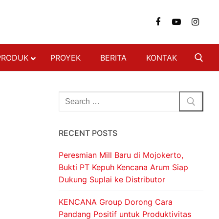
PRODUK
PROYEK
BERITA
KONTAK
NGAN
FON & DINDING
RECENT POSTS
 BAJA RINGAN
 BERAT
Peresmian Mill Baru di Mojokerto,
SI BAJA RINGAN
Bukti PT Kepuh Kencana Arum Siap
Dukung Suplai ke Distributor
ON
DECKING
KENCANA Group Dorong Cara
Pandang Positif untuk Produktivitas