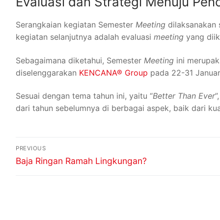
Evaluasi dan Strategi Menuju Pen
Serangkaian kegiatan Semester
Meeting
dilaksanakan 
kegiatan selanjutnya adalah evaluasi
meeting
yang dii
Sebagaimana diketahui, Semester
Meeting
ini merupak
diselenggarakan
KENCANA® Group
pada 22-31 Januari
Sesuai dengan tema tahun ini, yaitu “
Better Than Ever
”
dari tahun sebelumnya di berbagai aspek, baik dari kua
PREVIOUS
Baja Ringan Ramah Lingkungan?