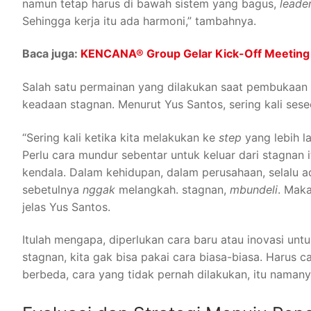
namun tetap harus di bawah sistem yang bagus,
leade
Sehingga kerja itu ada harmoni,” tambahnya.
Baca juga:
KENCANA® Group Gelar Kick-Off Meeting Be
Salah satu permainan yang dilakukan saat pembukaan i
keadaan stagnan. Menurut Yus Santos, sering kali se
“Sering kali ketika kita melakukan ke
step
yang lebih l
Perlu cara mundur sebentar untuk keluar dari stagnan i
kendala. Dalam kehidupan, dalam perusahaan, selalu a
sebetulnya
nggak
melangkah. stagnan,
mbundeli
. Maka
jelas Yus Santos.
Itulah mengapa, diperlukan cara baru atau inovasi untu
stagnan, kita gak bisa pakai cara biasa-biasa. Harus c
berbeda, cara yang tidak pernah dilakukan, itu namany