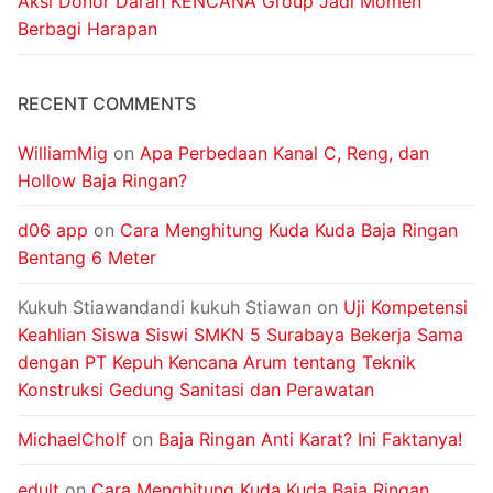
Aksi Donor Darah KENCANA Group Jadi Momen
Berbagi Harapan
RECENT COMMENTS
WilliamMig
on
Apa Perbedaan Kanal C, Reng, dan
Hollow Baja Ringan?
d06 app
on
Cara Menghitung Kuda Kuda Baja Ringan
Bentang 6 Meter
Kukuh Stiawandandi kukuh Stiawan
on
Uji Kompetensi
Keahlian Siswa Siswi SMKN 5 Surabaya Bekerja Sama
dengan PT Kepuh Kencana Arum tentang Teknik
Konstruksi Gedung Sanitasi dan Perawatan
MichaelCholf
on
Baja Ringan Anti Karat? Ini Faktanya!
edult
on
Cara Menghitung Kuda Kuda Baja Ringan