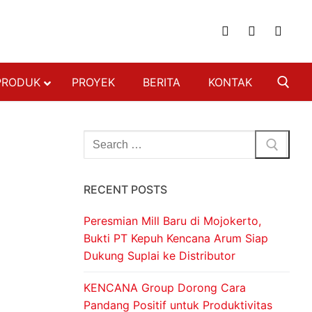
PRODUK
PROYEK
BERITA
KONTAK
NGAN
FON & DINDING
RECENT POSTS
 BAJA RINGAN
 BERAT
Peresmian Mill Baru di Mojokerto,
SI BAJA RINGAN
Bukti PT Kepuh Kencana Arum Siap
Dukung Suplai ke Distributor
ON
DECKING
KENCANA Group Dorong Cara
Pandang Positif untuk Produktivitas