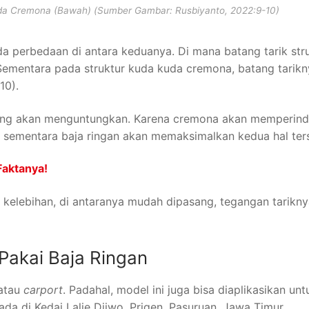
uda Cremona (Bawah) (Sumber Gambar: Rusbiyanto, 2022:9-10)
da perbedaan di antara keduanya. Di mana batang tarik str
ementara pada struktur kuda kuda cremona, batang tarikn
10).
kung akan menguntungkan. Karena cremona akan memperin
, sementara baja ringan akan memaksimalkan kedua hal ter
Faktanya!
 kelebihan, di antaranya mudah dipasang, tegangan tariknya
akai Baja Ringan
 atau
carport
. Padahal, model ini juga bisa diaplikasikan unt
ada di Kedai Lalie Djiwo, Prigen, Pasuruan, Jawa Timur.