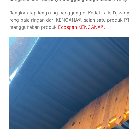
Rangka atap lengkung panggung di Kedai Lalie Djiwo 
reng baja ringan dari KENCANA®, salah satu produk P
menggunakan produk
Ecospan KENCANA®
.