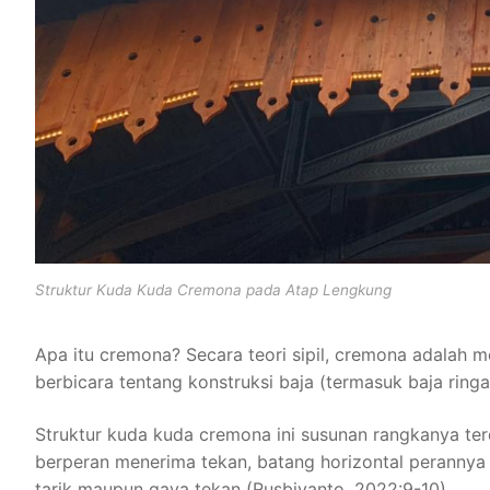
Struktur Kuda Kuda Cremona pada Atap Lengkung
Apa itu cremona? Secara teori sipil, cremona adalah 
berbicara tentang konstruksi baja (termasuk baja ring
Struktur kuda kuda cremona ini susunan rangkanya terdi
berperan menerima tekan, batang horizontal perannya
tarik maupun gaya tekan (Rusbiyanto, 2022:9-10).