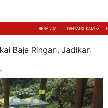
BERANDA
TENTANG KAMI
ATAP BAJA RI
ai Baja Ringan, Jadikan
GENTENG
PENUTUP PLA
RANGKA ATAP
S
RANGKA BAJA
RANGKA PARTI
RANGKA PLAF
STRUKTURAL 
AKSESORIS