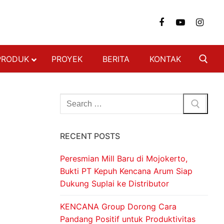
PRODUK
PROYEK
BERITA
KONTAK
NGAN
FON & DINDING
RECENT POSTS
 BAJA RINGAN
 BERAT
Peresmian Mill Baru di Mojokerto,
SI BAJA RINGAN
Bukti PT Kepuh Kencana Arum Siap
Dukung Suplai ke Distributor
ON
DECKING
KENCANA Group Dorong Cara
Pandang Positif untuk Produktivitas