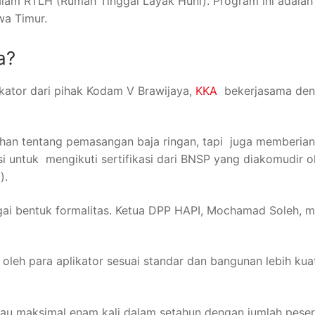
alam RTLH (Rumah Tinggal Layak Huni). Program ini adalah 
wa Timur.
a?
ikator dari pihak Kodam V Brawijaya,
KKA
bekerjasama de
ihan tentang pemasangan baja ringan, tapi juga memberian
ensi untuk mengikuti sertifikasi dari BNSP yang diakomudir 
).
gai bentuk formalitas. Ketua DPP HAPI, Mochamad Soleh, 
oleh para aplikator sesuai standar dan bangunan lebih kua
 atau maksimal enam kali dalam setahun dengan jumlah pese