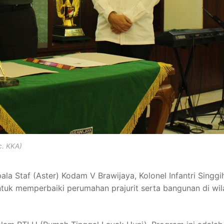
c. KKA)
ala Staf (Aster) Kodam V Brawijaya, Kolonel Infantri Singgi
ntuk memperbaiki perumahan prajurit serta bangunan di wi