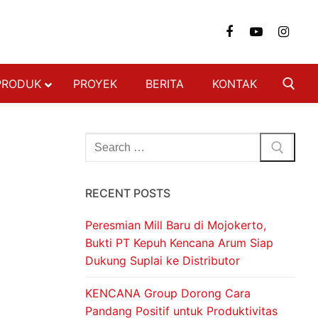
PRODUK
PROYEK
BERITA
KONTAK
NGAN
FON & DINDING
RECENT POSTS
 BAJA RINGAN
 BERAT
Peresmian Mill Baru di Mojokerto,
SI BAJA RINGAN
Bukti PT Kepuh Kencana Arum Siap
Dukung Suplai ke Distributor
ON
DECKING
KENCANA Group Dorong Cara
Pandang Positif untuk Produktivitas