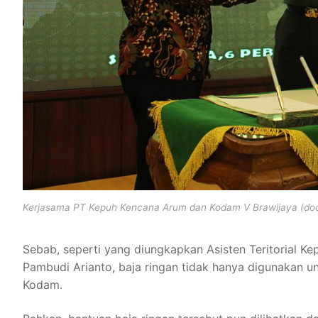
Kerjasama PT Kepuh Kencana Arum dan Kodam V Brawijaya (do
Sebab, seperti yang diungkapkan Asisten Teritorial Kep
Pambudi Arianto, baja ringan tidak hanya digunakan u
Kodam.