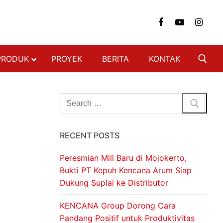
PRODUK
PROYEK
BERITA
KONTAK
NGAN
FON & DINDING
RECENT POSTS
 BAJA RINGAN
 BERAT
Peresmian Mill Baru di Mojokerto,
SI BAJA RINGAN
Bukti PT Kepuh Kencana Arum Siap
Dukung Suplai ke Distributor
ON
DECKING
KENCANA Group Dorong Cara
Pandang Positif untuk Produktivitas